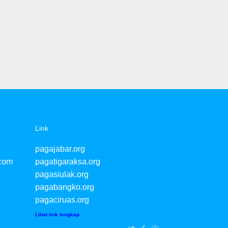
Link
pagajabar.org
com
pagatigaraksa.org
pagasiulak.org
pagabangko.org
pagaciruas.org
Lihat link lengkap