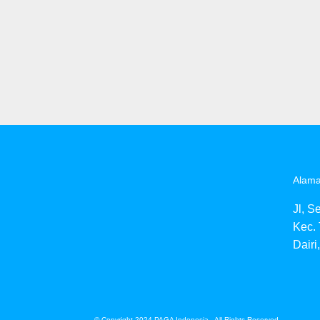
Alama
Jl, S
Kec.
Dairi
© Copyright 2024 PAGA Indonesia - All Rights Reserved