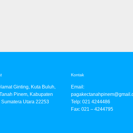
t
Kontak
elamat Ginting, Kuta Buluh,
Email:
 Tanah Pinem, Kabupaten
pagakectanahpinem@gmail.
, Sumatera Utara 22253
Telp: 021 4244486
Fax: 021 – 4244795