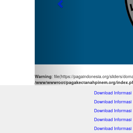
Previous
Warning
: file(https://pagaindonesia.org/sliders/do
/www/wwwroot/pagakectanahpinem.org/index.p
Download Informasi
Download Informasi
Download Informasi
Download Informasi
Download Informasi